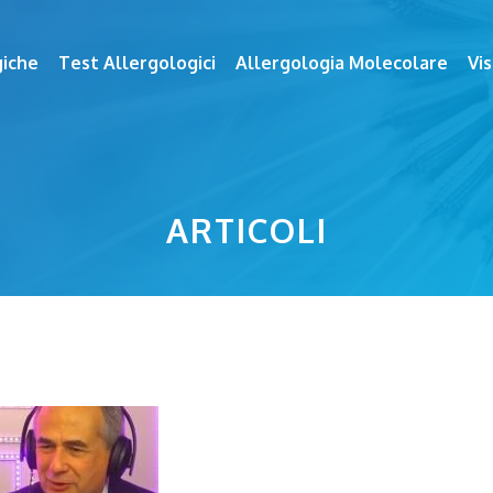
giche
Test Allergologici
Allergologia Molecolare
Vis
ARTICOLI