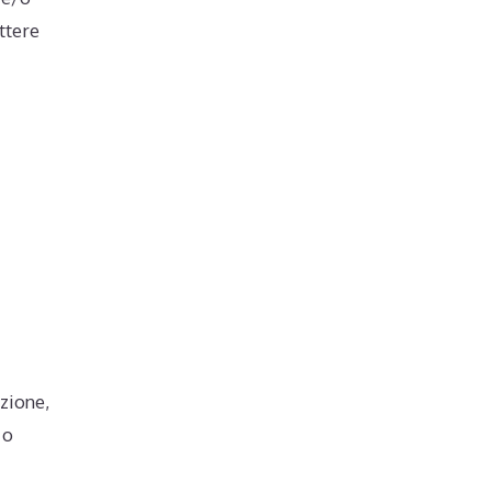
ttere
zione,
 o