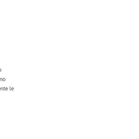
e
ono
nte le