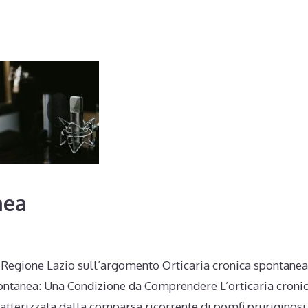
nea
na Regione Lazio sull’argomento Orticaria cronica spontanea
Spontanea: Una Condizione da Comprendere L’orticaria croni
atterizzata dalla comparsa ricorrente di pomfi pruriginosi