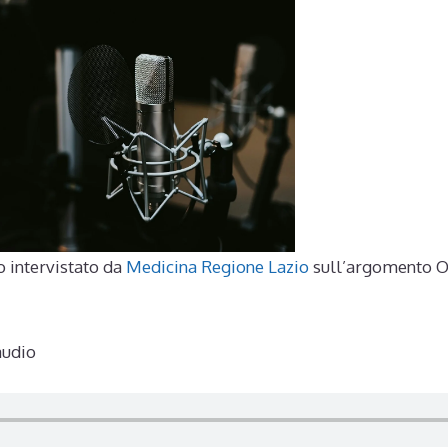
to intervistato da
Medicina Regione Lazio
sull’argomento Or
audio