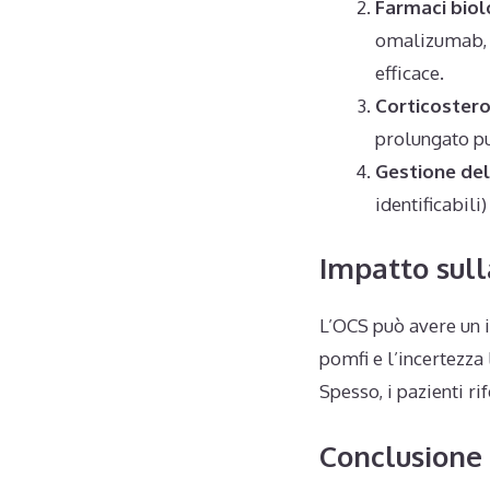
Farmaci biol
omalizumab, u
efficace.
Corticostero
prolungato può
Gestione dell
identificabili
Impatto sull
L’OCS può avere un im
pomfi e l’incertezza 
Spesso, i pazienti ri
Conclusione