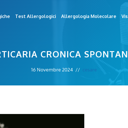
giche
Test Allergologici
Allergologia Molecolare
Vis
TICARIA CRONICA SPONTA
16 Novembre 2024
//
cesare