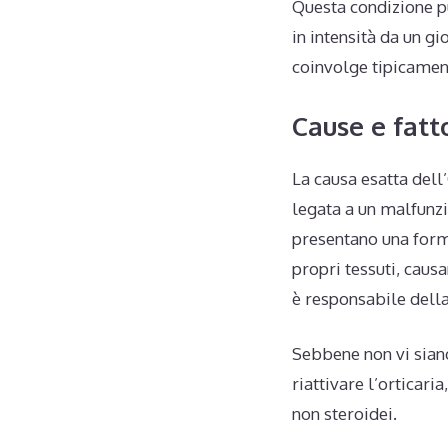
Questa condizione pu
in intensità da un gi
coinvolge tipicamente
Cause e fatt
La causa esatta del
legata a un malfunz
presentano una form
propri tessuti, causa
è responsabile dell
Sebbene non vi siano
riattivare l’orticari
non steroidei.