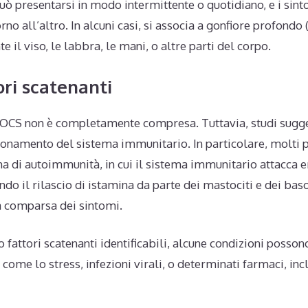
ò presentarsi in modo intermittente o quotidiano, e i sin
orno all’altro. In alcuni casi, si associa a gonfiore profond
 il viso, le labbra, le mani, o altre parti del corpo.
ori scatenanti
l’OCS non è completamente compresa. Tuttavia, studi sugge
ionamento del sistema immunitario. In particolare, molti 
a di autoimmunità, in cui il sistema immunitario attacca 
ndo il rilascio di istamina da parte dei mastociti e dei bas
a comparsa dei sintomi.
 fattori scatenanti identificabili, alcune condizioni posso
a, come lo stress, infezioni virali, o determinati farmaci, in