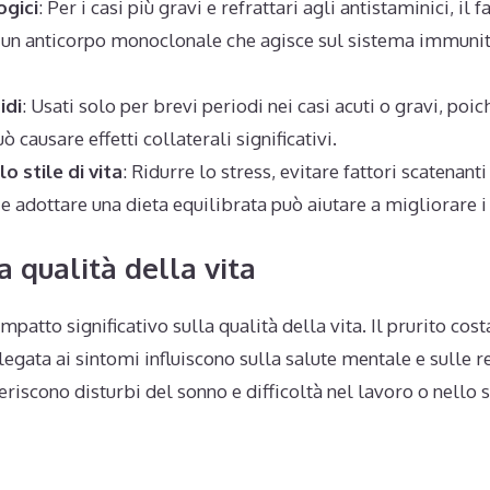
ogici
: Per i casi più gravi e refrattari agli antistaminici, il
n anticorpo monoclonale che agisce sul sistema immunita
idi
: Usati solo per brevi periodi nei casi acuti o gravi, poic
 causare effetti collaterali significativi.
o stile di vita
: Ridurre lo stress, evitare fattori scatenant
) e adottare una dieta equilibrata può aiutare a migliorare i
a qualità della vita
patto significativo sulla qualità della vita. Il prurito costa
legata ai sintomi influiscono sulla salute mentale e sulle re
feriscono disturbi del sonno e difficoltà nel lavoro o nello 