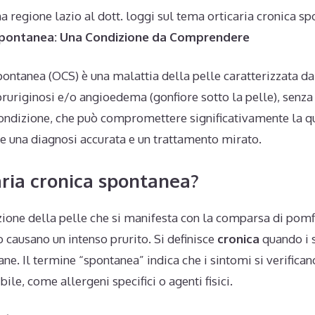
na regione lazio al dott. loggi sul tema orticaria cronica s
 Spontanea: Una Condizione da Comprendere
spontanea (OCS) è una malattia della pelle caratterizzata 
pruriginosi e/o angioedema (gonfiore sotto la pelle), senz
ndizione, che può compromettere significativamente la qua
ede una diagnosi accurata e un trattamento mirato.
caria cronica spontanea?
azione della pelle che si manifesta con la comparsa di pomfi
 causano un intenso prurito. Si definisce
cronica
quando i 
ane. Il termine “spontanea” indica che i sintomi si verifican
bile, come allergeni specifici o agenti fisici.