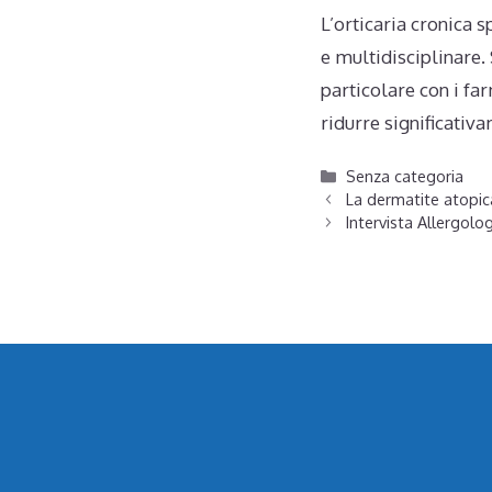
L’orticaria cronica
e multidisciplinare.
particolare con i fa
ridurre significativa
Categorie
Senza categoria
La dermatite atopic
Intervista Allergolo