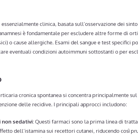
 essenzialmente clinica, basata sull’osservazione dei sinto
 anamnesi è fondamentale per escludere altre forme di ort
sici) o cause allergiche. Esami del sangue e test specifici 
ficare eventuali condizioni autoimmuni sottostanti o per esc
o
orticaria cronica spontanea si concentra principalmente sul
enzione delle recidive. I principali approcci includono:
i non sedativi
: Questi farmaci sono la prima linea di trat
fetto dell’istamina sui recettori cutanei, riducendo così pr