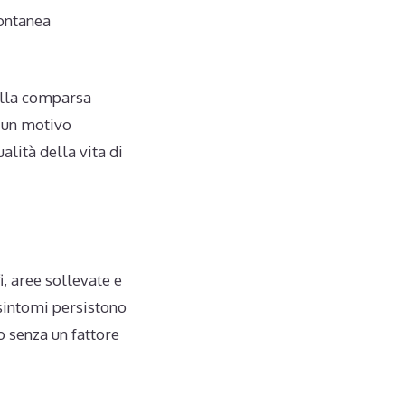
pontanea
dalla comparsa
a un motivo
lità della vita di
, aree sollevate e
sintomi persistono
o senza un fattore