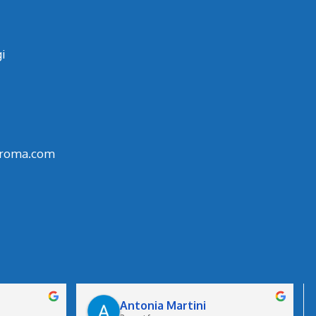
i
aroma.com
Antonia Martini