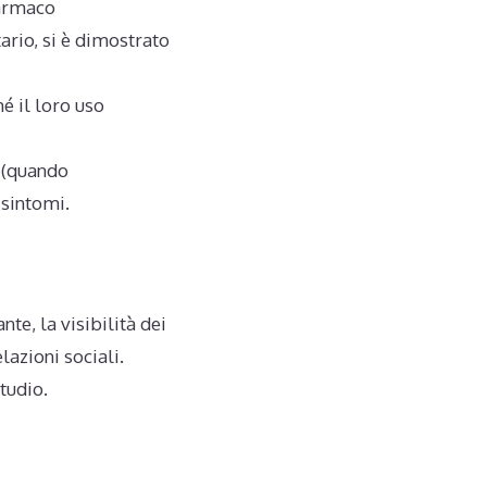
 farmaco
rio, si è dimostrato
hé il loro uso
i (quando
 sintomi.
nte, la visibilità dei
lazioni sociali.
studio.