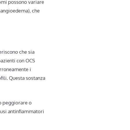
tomi possono variare
o (angioedema), che
riscono che sia
pazienti con OCS
erroneamente i
ofili. Questa sostanza
no peggiorare o
clusi antinfiammatori